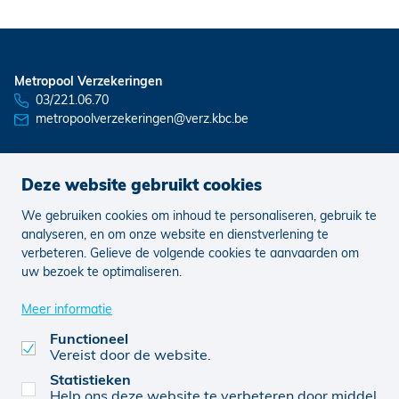
Metropool Verzekeringen
03/221.06.70
metropoolverzekeringen@verz.kbc.be
Deze website gebruikt cookies
Nieuws
Vacatures
We gebruiken cookies om inhoud te personaliseren, gebruik te
analyseren, en om onze website en dienstverlening te
verbeteren. Gelieve de volgende cookies te aanvaarden om
Juridisch
Klachten
Cookie voorkeuren aanpassen
uw bezoek te optimaliseren.
Meer informatie
Functioneel
0466539712
© KBC 2026
Website door FW4
Vereist door de website.
Statistieken
Help ons deze website te verbeteren door middel