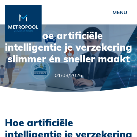
Ondernemers
Hoe artificiële
Verenigingen
intelligentie je verzekering
slimmer én sneller maakt
Particulieren
Over ons
01/03/2026
Metropool
Nieuws
Vacatures
Veelgestelde vragen
Hoe artificiële
Contact
intelligentie je verzekering