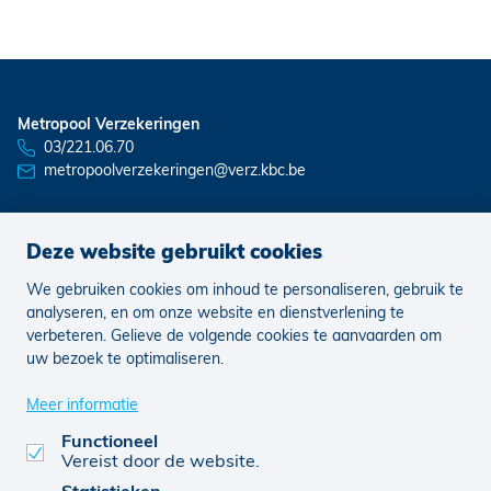
Metropool Verzekeringen
03/221.06.70
metropoolverzekeringen@verz.kbc.be
Deze website gebruikt cookies
Nieuws
Vacatures
We gebruiken cookies om inhoud te personaliseren, gebruik te
analyseren, en om onze website en dienstverlening te
verbeteren. Gelieve de volgende cookies te aanvaarden om
Juridisch
Klachten
Cookie voorkeuren aanpassen
uw bezoek te optimaliseren.
Meer informatie
Functioneel
0466539712
© KBC 2026
Website door FW4
Vereist door de website.
Statistieken